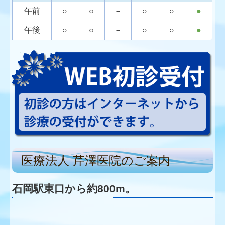
午前
○
○
－
○
○
●
午後
○
○
－
○
○
●
医療法人 芹澤医院のご案内
石岡駅東口から約800m。