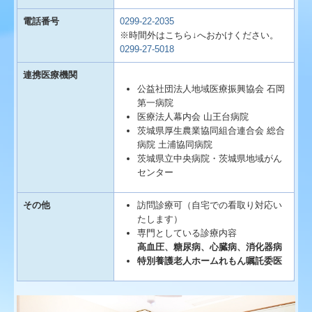
電話番号
0299-22-2035
※時間外はこちら↓へおかけください。
0299-27-5018
連携医療機関
公益社団法人地域医療振興協会 石岡
第一病院
医療法人幕内会 山王台病院
茨城県厚生農業協同組合連合会 総合
病院 土浦協同病院
茨城県立中央病院・茨城県地域がん
センター
その他
訪問診療可（自宅での看取り対応い
たします）
専門としている診療内容
高血圧、糖尿病、心臓病、消化器病
特別養護老人ホームれもん嘱託委医