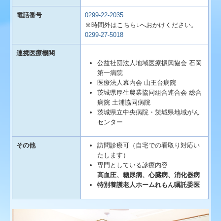
電話番号
0299-22-2035
※時間外はこちら↓へおかけください。
0299-27-5018
連携医療機関
公益社団法人地域医療振興協会 石岡
第一病院
医療法人幕内会 山王台病院
茨城県厚生農業協同組合連合会 総合
病院 土浦協同病院
茨城県立中央病院・茨城県地域がん
センター
その他
訪問診療可（自宅での看取り対応い
たします）
専門としている診療内容
高血圧、糖尿病、心臓病、消化器病
特別養護老人ホームれもん嘱託委医