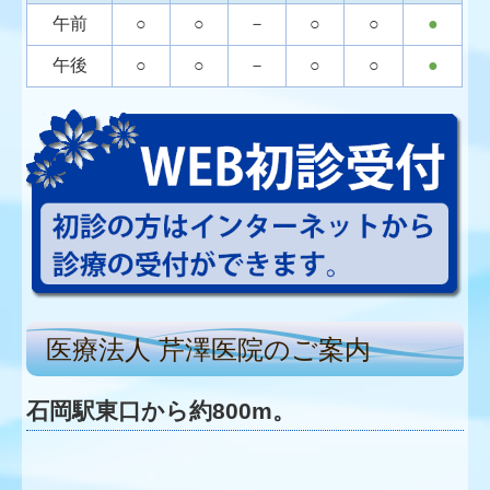
午前
○
○
－
○
○
●
午後
○
○
－
○
○
●
医療法人 芹澤医院のご案内
石岡駅東口から約800m。